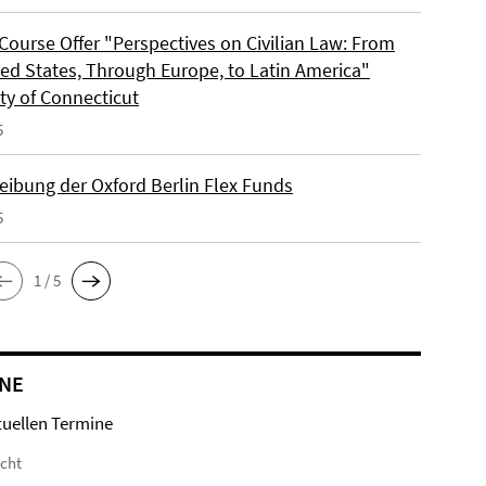
Course Offer "Perspectives on Civilian Law: From
ted States, Through Europe, to Latin America"
ty of Connecticut
5
eibung der Oxford Berlin Flex Funds
5
1 / 5
NE
tuellen Termine
icht