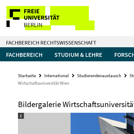
Springe
Service-
direkt
zu
Navigation
Inhalt
FACHBEREICH RECHTSWISSENSCHAFT
FACHBEREICH
STUDIUM & LEHRE
FORSC
Startseite
International
Studierendenaustausch
St
Wirtschaftsuniversität Wien
Bildergalerie Wirtschaftsuniversit