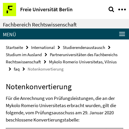
Springe
Service-
Freie Universität Berlin
direkt
Navigation
zu
Fachbereich Rechtswissenschaft
Inhalt
MENÜ
Startseite
International
Studierendenaustausch
Studium im Ausland
Partneruniversitäten des Fachbereichs
Rechtswissenschaft
Mykolo Romerio Universitetas, Vilnius
faq
Notenkonvertierung
Notenkonvertierung
Für die Anrechnung von Prüfungsleistungen, die an der
Mykolo Romerio Universitetas erbracht wurden, gilt die
folgende, vom Prüfungsausschuss am 29. Januar 2020
beschlossene Konvertierungstabelle: