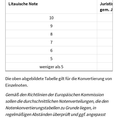
Litauische Note
Juristisc
gem. Jur
10
9
8
7
6
5
weniger als 5
Die oben abgebildete Tabelle gilt für die Konvertierung von
Einzelnoten.
Gemäß den Richtlinien der Europäischen Kommission
sollen die durchschnittlichen Notenver­teilungen, die den
Notenkonvertierungstabellen zu Grunde liegen, in
regelmäßigen Abständen überprüft und ggf. angepasst