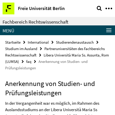
Springe
Service-
Freie Universität Berlin
direkt
Navigation
zu
Fachbereich Rechtswissenschaft
Inhalt
MENÜ
Startseite
International
Studierendenaustausch
Studium im Ausland
Partneruniversitäten des Fachbereichs
Rechtswissenschaft
Libera Università Maria Ss. Assunta, Rom
(LUMSA)
faq
Anerkennung von Studien- und
Prüfungsleistungen
Anerkennung von Studien- und
Prüfungsleistungen
In der Vergangenheit war es möglich, im Rahmen des
Auslandsstudiums an der Libera Università Maria Ss