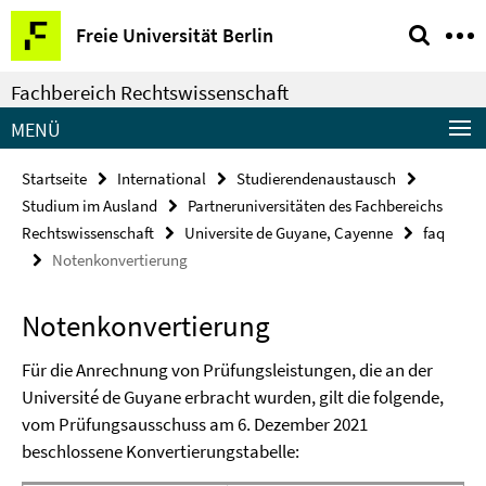
Springe
Service-
Freie Universität Berlin
direkt
Navigation
zu
Fachbereich Rechtswissenschaft
Inhalt
MENÜ
Startseite
International
Studierendenaustausch
Studium im Ausland
Partneruniversitäten des Fachbereichs
Rechtswissenschaft
Universite de Guyane, Cayenne
faq
Notenkonvertierung
Notenkonvertierung
Für die Anrechnung von Prüfungsleistungen, die an der
Université de Guyane erbracht wurden, gilt die folgende,
vom Prüfungsausschuss am 6. Dezember 2021
beschlossene Konvertierungstabelle: