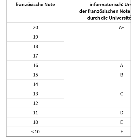
französische Note
informatorisch: Umr
der französischen Note in
durch die Université 
20
A+
19
18
17
16
A
15
B
14
13
C
12
11
D
10
E
< 10
F