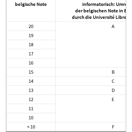
belgische Note
informatorisch: Umrec
der belgischen Note in EC
durch die Université Libre d
20
A
19
18
17
16
15
B
14
C
13
D
12
E
11
10
< 10
F