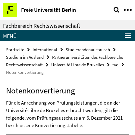
Springe
Service-
Freie Universität Berlin
direkt
Navigation
zu
Fachbereich Rechtswissenschaft
Inhalt
MENÜ
Startseite
International
Studierendenaustausch
Studium im Ausland
Partneruniversitäten des Fachbereichs
Rechtswissenschaft
Université Libre de Bruxelles
faq
Notenkonvertierung
Notenkonvertierung
Für die Anrechnung von Prüfungsleistungen, die an der
Université Libre de Bruxelles erbracht wurden, gilt die
folgende, vom Prüfungsausschuss am 6. Dezember 2021
beschlossene Konvertierungstabelle: