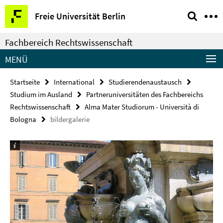
Springe
Service-
Freie Universität Berlin
direkt
Navigation
zu
Fachbereich Rechtswissenschaft
Inhalt
MENÜ
Startseite
International
Studierendenaustausch
Studium im Ausland
Partneruniversitäten des Fachbereichs
Rechtswissenschaft
Alma Mater Studiorum - Università di
Bologna
bildergalerie