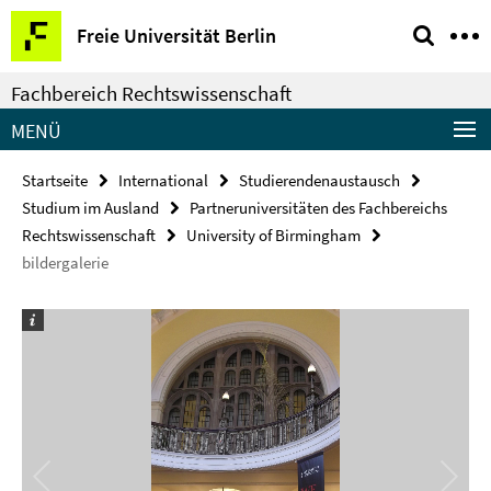
Springe
Service-
Freie Universität Berlin
direkt
Navigation
zu
Fachbereich Rechtswissenschaft
Inhalt
MENÜ
Startseite
International
Studierendenaustausch
Studium im Ausland
Partneruniversitäten des Fachbereichs
Rechtswissenschaft
University of Birmingham
bildergalerie