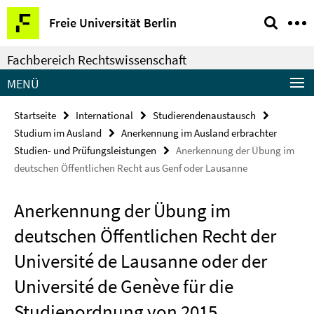
Springe
Service-
Freie Universität Berlin
direkt
Navigation
zu
Fachbereich Rechtswissenschaft
Inhalt
MENÜ
Startseite
International
Studierendenaustausch
Studium im Ausland
Anerkennung im Ausland erbrachter
Studien- und Prüfungsleistungen
Anerkennung der Übung im
deutschen Öffentlichen Recht aus Genf oder Lausanne
Anerkennung der Übung im
deutschen Öffentlichen Recht der
Université de Lausanne oder der
Université de Genève für die
Studienordnung von 2015