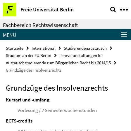
Springe
Service-
Freie Universität Berlin
direkt
Navigation
zu
Fachbereich Rechtswissenschaft
Inhalt
MENÜ
Startseite
International
Studierendenaustausch
Studium an der FU Berlin
Lehrveranstaltungen für
Austauschstudierende zum Bürgerlichen Recht bis 2014/15
Grundzüge des Insolvenzrechts
Grundzüge des Insolvenzrechts
Kursart und -umfang
Vorlesung / 2 Semesterwochenstunden
ECTS-credits