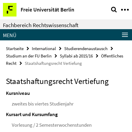
Springe
Service-
Freie Universität Berlin
direkt
Navigation
zu
Fachbereich Rechtswissenschaft
Inhalt
MENÜ
Startseite
International
Studierendenaustausch
Studium an der FU Berlin
Syllabi ab 2015/16
Öffentliches
Recht
Staatshaftungsrecht Vertiefung
Staatshaftungsrecht Vertiefung
Kursniveau
zweites bis viertes Studienjahr
Kursart und Kursumfang
Vorlesung / 2 Semesterwochenstunden