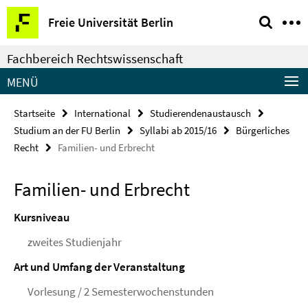
Springe
Service-
Freie Universität Berlin
direkt
Navigation
zu
Fachbereich Rechtswissenschaft
Inhalt
MENÜ
Startseite
International
Studierendenaustausch
Studium an der FU Berlin
Syllabi ab 2015/16
Bürgerliches
Recht
Familien- und Erbrecht
Familien- und Erbrecht
Kursniveau
zweites Studienjahr
Art und Umfang der Veranstaltung
Vorlesung / 2 Semesterwochenstunden