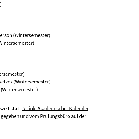
)
 Person (Wintersemester)
Wintersemester)
)
ersemester)
setzes (Wintersemester)
 (Wintersemester)
zeit statt
→ Link: Akademischer Kalender
.
t gegeben und vom Prüfungsbüro auf der
.