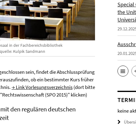
Special 
the Uni
Universi
29.12.202
Ausschr
esaal in der Fachbereichsbibliothek
dquelle: Kulpik Sandmann
20.01.202
bgeschlossen sein, findet die Abschlussprüfung
herauszufinden, ob ein bestimmter Kurs früher
chnis.
→ Link Vorlesungsverzeichnis
(dort bitte
"Rechtswissenschaft (SPO 2015)" klicken)
TERMI
mit den regulären deutschen
keine ak
zeit
Übers