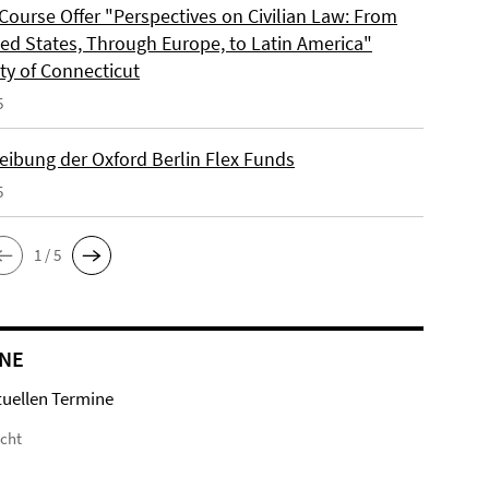
Course Offer "Perspectives on Civilian Law: From
ted States, Through Europe, to Latin America"
ty of Connecticut
5
eibung der Oxford Berlin Flex Funds
5
1 / 5
NE
tuellen Termine
icht