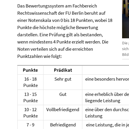
Das Bewertungssystem am Fachbereich
Rechtswissenschaft der FU Berlin beruht auf
einer Notenskala von 0 bis 18 Punkten, wobei 18
Punkte die höchste mögliche Bewertung
darstellen. Eine Prüfung gilt als bestanden,
wenn mindestens 4 Punkte erzielt werden. Die
Die 
Noten verteilen sich auf die erreichten
sic
Bil
Punktzahlen wie folgt:
Punkte
Prädikat
16 - 18
Sehr gut
eine besonders hervo
Punkte
13 - 15
Gut
eine erheblich über d
Punkte
liegende Leistung
10 - 12
Vollbefriedigend
eine über den durchsc
Punkte
Leistung
7 - 9
Befriedigend
eine Leistung, die in 