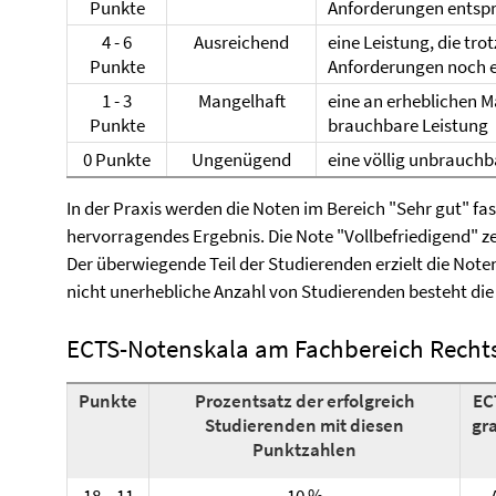
Punkte
Anforderungen entspr
4 - 6
Ausreichend
eine Leistung, die tro
Punkte
Anforderungen noch e
1 - 3
Mangelhaft
eine an erheblichen M
Punkte
brauchbare Leistung
0 Punkte
Ungenügend
eine völlig unbrauchb
In der Praxis werden die Noten im Bereich "Sehr gut" fast 
hervorragendes Ergebnis. Die Note "Vollbefriedigend" ze
Der überwiegende Teil der Studierenden erzielt die Note
nicht unerhebliche Anzahl von Studierenden besteht die
ECTS-Notenskala am Fachbereich Recht
Punkte
Prozentsatz der erfolgreich
EC
Studierenden mit diesen
gr
Punktzahlen
18 – 11
10 %