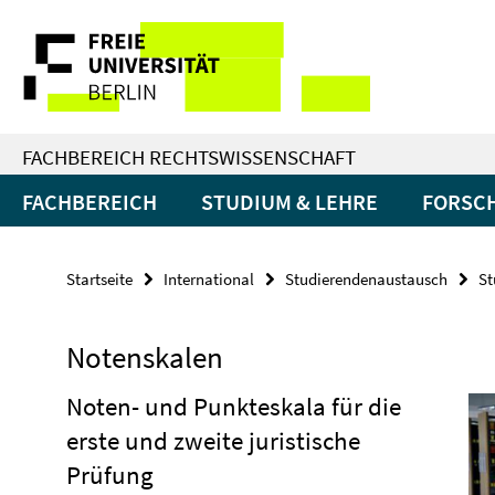
Springe
Service-
direkt
zu
Navigation
Inhalt
FACHBEREICH RECHTSWISSENSCHAFT
FACHBEREICH
STUDIUM & LEHRE
FORSC
Startseite
International
Studierendenaustausch
St
Notenskalen
Noten- und Punkteskala für die
erste und zweite juristische
Prüfung