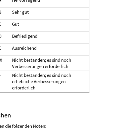
B
Sehr gut
C
Gut
D
Befriedigend
E
Ausreichend
X
Nicht bestanden; es sind noch
Verbesserungen erforderlich
F
Nicht bestanden; es sind noch
erhebliche Verbesserungen
erforderlich
chen
ten die folgenden Noten: