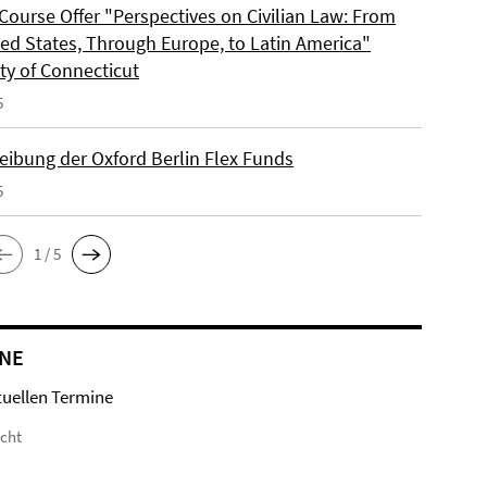
Course Offer "Perspectives on Civilian Law: From
ted States, Through Europe, to Latin America"
ty of Connecticut
5
eibung der Oxford Berlin Flex Funds
5
1 / 5
NE
tuellen Termine
icht