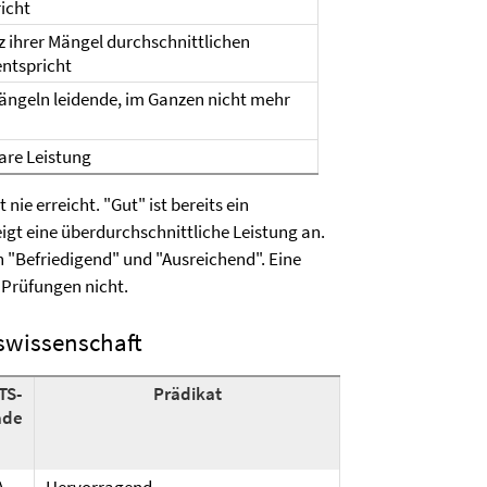
icht
tz ihrer Mängel durchschnittlichen
ntspricht
ängeln leidende, im Ganzen nicht mehr
are Leistung
nie erreicht. "Gut" ist bereits ein
igt eine überdurchschnittliche Leistung an.
n "Befriedigend" und "Ausreichend". Eine
 Prüfungen nicht.
swissenschaft
TS-
Prädikat
ade
A
Hervorragend