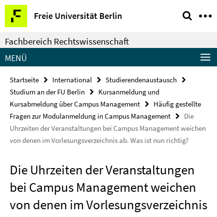
Springe
Service-
Freie Universität Berlin
direkt
Navigation
zu
Fachbereich Rechtswissenschaft
Inhalt
MENÜ
Startseite
International
Studierendenaustausch
Studium an der FU Berlin
Kursanmeldung und
Kursabmeldung über Campus Management
Häufig gestellte
Fragen zur Modulanmeldung in Campus Management
Die
Uhrzeiten der Veranstaltungen bei Campus Management weichen
von denen im Vorlesungsverzeichnis ab. Was ist nun richtig?
Die Uhrzeiten der Veranstaltungen
bei Campus Management weichen
von denen im Vorlesungsverzeichnis