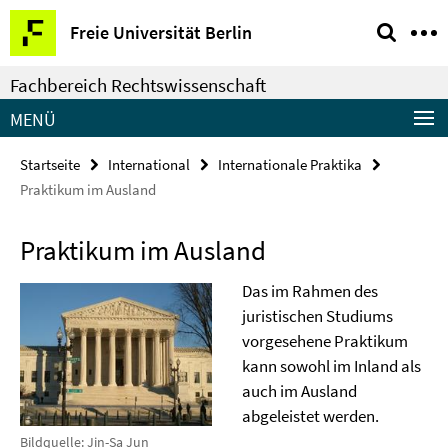
Springe
Service-
Freie Universität Berlin
direkt
Navigation
zu
Fachbereich Rechtswissenschaft
Inhalt
MENÜ
Startseite
International
Internationale Praktika
Praktikum im Ausland
Praktikum im Ausland
Das im Rahmen des
juristischen Studiums
vorgesehene Praktikum
kann sowohl im Inland als
auch im Ausland
abgeleistet werden.
Bildquelle: Jin-Sa Jun