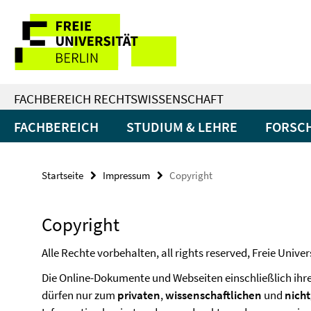
Springe
Service-
direkt
zu
Navigation
Inhalt
FACHBEREICH RECHTSWISSENSCHAFT
FACHBEREICH
STUDIUM & LEHRE
FORSC
Startseite
Impressum
Copyright
Copyright
Alle Rechte vorbehalten, all rights reserved, Freie Univers
Die Online-Dokumente und Webseiten einschließlich ihrer
dürfen nur zum
privaten
,
wissenschaftlichen
und
nich