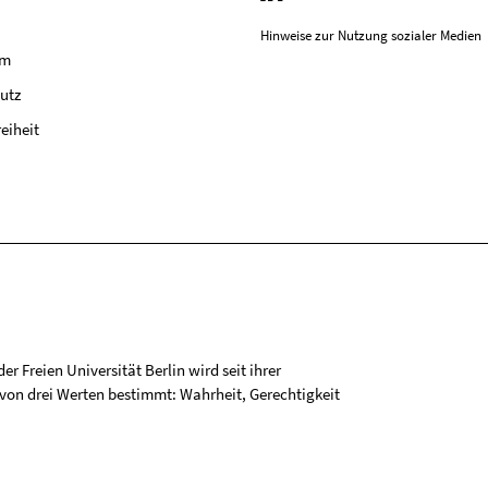
Hinweise zur Nutzung sozialer Medien
um
utz
reiheit
r Freien Universität Berlin wird seit ihrer
on drei Werten bestimmt: Wahrheit, Gerechtigkeit