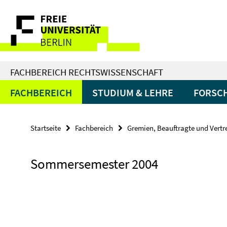
Springe
Service-
direkt
zu
Navigation
Inhalt
FACHBEREICH RECHTSWISSENSCHAFT
FACHBEREICH
STUDIUM & LEHRE
FORSC
Startseite
Fachbereich
Gremien, Beauftragte und Vert
Sommersemester 2004