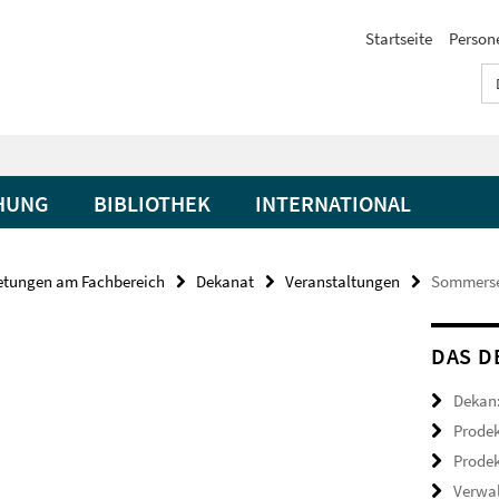
Startseite
Person
HUNG
BIBLIOTHEK
INTERNATIONAL
retungen am Fachbereich
Dekanat
Veranstaltungen
Sommerse
DAS D
Dekan:
Prodek
Prodek
Verwal