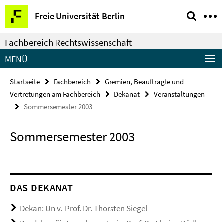
Springe
Service-
Freie Universität Berlin
direkt
Navigation
zu
Fachbereich Rechtswissenschaft
Inhalt
MENÜ
Startseite
Fachbereich
Gremien, Beauftragte und
Vertretungen am Fachbereich
Dekanat
Veranstaltungen
Sommersemester 2003
Sommersemester 2003
DAS DEKANAT
Dekan: Univ.-Prof. Dr. Thorsten Siegel