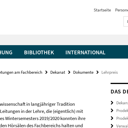
Startseite
Person
HUNG
BIBLIOTHEK
INTERNATIONAL
retungen am Fachbereich
Dekanat
Dokumente
Lehrpreis
DAS D
Dekan:
wissenschaft in langjähriger Tradition
Prodek
eitungen in der Lehre, die (eigentlich) mit
 des Wintersemesters 2019/2020 konnten ihre
Prodek
 den Hörsälen des Fachbereichs halten und
Verwal