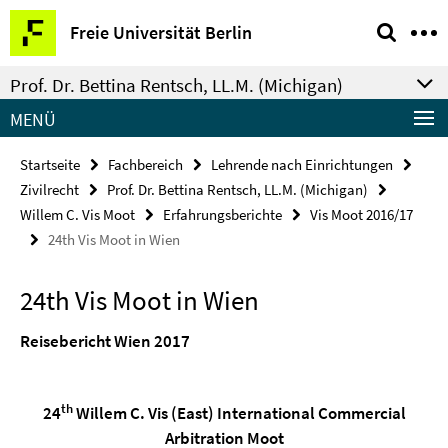
Springe
Service-
Freie Universität Berlin
direkt
Navigation
zu
Prof. Dr. Bettina Rentsch, LL.M. (Michigan)
Inhalt
MENÜ
Startseite
Fachbereich
Lehrende nach Einrichtungen
Zivilrecht
Prof. Dr. Bettina Rentsch, LL.M. (Michigan)
Willem C. Vis Moot
Erfahrungsberichte
Vis Moot 2016/17
24th Vis Moot in Wien
24th Vis Moot in Wien
Reisebericht Wien 2017
th
24
Willem C. Vis (East) International Commercial
Arbitration Moot