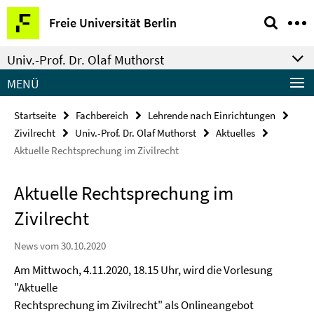
Springe
Service-
Freie Universität Berlin
direkt
Navigation
zu
Univ.-Prof. Dr. Olaf Muthorst
Inhalt
MENÜ
Startseite
Fachbereich
Lehrende nach Einrichtungen
Zivilrecht
Univ.-Prof. Dr. Olaf Muthorst
Aktuelles
Aktuelle Rechtsprechung im Zivilrecht
Aktuelle Rechtsprechung im
Zivilrecht
News vom 30.10.2020
Am Mittwoch, 4.11.2020, 18.15 Uhr, wird die Vorlesung
"Aktuelle
Rechtsprechung im Zivilrecht" als Onlineangebot