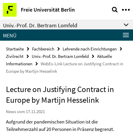
Springe
Service-
Freie Universität Berlin
direkt
Navigation
zu
Univ.-Prof. Dr. Bertram Lomfeld
Inhalt
MENÜ
Startseite
Fachbereich
Lehrende nach Einrichtungen
Zivilrecht
Univ.-Prof. Dr. Bertram Lomfeld
Aktuelle
Informationen
WebEx-Link Lecture on Justifying Contract in
Europe by Martijn Hesselink
Lecture on Justifying Contract in
Europe by Martijn Hesselink
News vom 17.11.2021
Aufgrund der pandemischen Situation ist die
Teilnehmerzahl auf 20 Personen in Präsenz begrenzt.