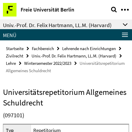
Springe
Service-
Freie Universität Berlin
direkt
Navigation
zu
Univ.-Prof. Dr. Felix Hartmann, LL.M. (Harvard)
Inhalt
MENÜ
Startseite
Fachbereich
Lehrende nach Einrichtungen
Zivilrecht
Univ.-Prof. Dr. Felix Hartmann, LL.M. (Harvard)
Lehre
Wintersemester 2022/2023
Universitätsrepetitorium
Allgemeines Schuldrecht
Universitätsrepetitorium Allgemeines
Schuldrecht
(097101)
Typ
Repetitorium