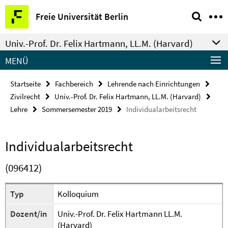
Springe
Service-
Freie Universität Berlin
direkt
Navigation
zu
Univ.-Prof. Dr. Felix Hartmann, LL.M. (Harvard)
Inhalt
MENÜ
Startseite
Fachbereich
Lehrende nach Einrichtungen
Zivilrecht
Univ.-Prof. Dr. Felix Hartmann, LL.M. (Harvard)
Lehre
Sommersemester 2019
Individualarbeitsrecht
Individualarbeitsrecht
(096412)
Typ
Kolloquium
Dozent/in
Univ.-Prof. Dr. Felix Hartmann LL.M.
(Harvard)