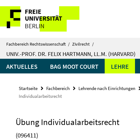
Springe
Service-
direkt
zu
Navigation
Inhalt
Fachbereich Rechtswissenschaft
/
Zivilrecht
/
UNIV.-PROF. DR. FELIX HARTMANN, LL.M. (HARVARD)
AKTUELLES
BAG MOOT COURT
LEHRE
Startseite
Fachbereich
Lehrende nach Einrichtungen
Individualarbeitsrecht
Übung Individualarbeitsrecht
(096411)