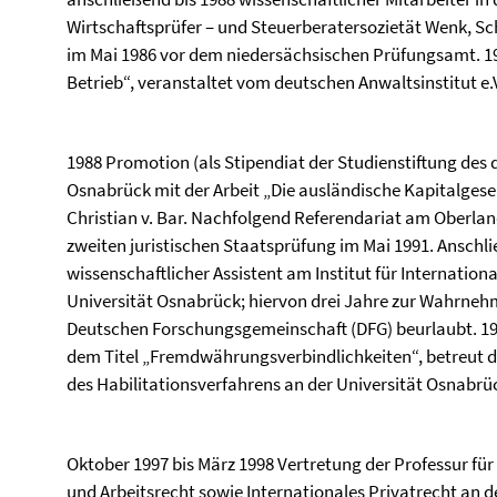
Wirtschaftsprüfer – und Steuerberatersozietät Wenk, S
im Mai 1986 vor dem niedersächsischen Prüfungsamt. 
Betrieb“, veranstaltet vom deutschen Anwaltsinstitut e.V
1988 Promotion (als Stipendiat der Studienstiftung des 
Osnabrück mit der Arbeit „Die ausländische Kapitalgesell
Christian v. Bar. Nachfolgend Referendariat am Oberla
zweiten juristischen Staatsprüfung im Mai 1991. Anschlie
wissenschaftlicher Assistent am Institut für Internatio
Universität Osnabrück; hiervon drei Jahre zur Wahrneh
Deutschen Forschungsgemeinschaft (DFG) beurlaubt. 1997
dem Titel „Fremdwährungsverbindlichkeiten“, betreut dur
des Habilitationsverfahrens an der Universität Osnabrü
Oktober 1997 bis März 1998 Vertretung der Professur für
und Arbeitsrecht sowie Internationales Privatrecht an de