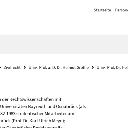
Startseite
Person
Zivilrecht
Univ.-Prof. a. D. Dr. Helmut Grothe
Univ.-Prof. Dr. H
m der Rechtswissenschaften mit
 Universitäten Bayreuth und Osnabrück (als
982-1983 studentischer Mitarbeiter am
rück (Prof. Dr. Karl-Ulrich Meyn);
n der Osnabrücker Rechtsanwalts-,