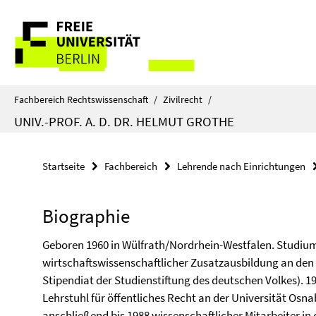
Springe
Service-
direkt
zu
Navigation
Inhalt
Fachbereich Rechtswissenschaft
/
Zivilrecht
/
UNIV.-PROF. A. D. DR. HELMUT GROTHE
Startseite
Fachbereich
Lehrende nach Einrichtungen
Biographie
Geboren 1960 in Wülfrath/Nordrhein-Westfalen. Studiu
wirtschaftswissenschaftlicher Zusatzausbildung an den
Stipendiat der Studienstiftung des deutschen Volkes). 1
Lehrstuhl für öffentliches Recht an der Universität Osnab
anschließend bis 1988 wissenschaftlicher Mitarbeiter i