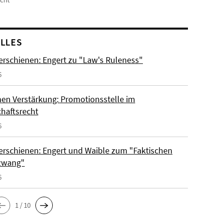
LLES
erschienen: Engert zu "Law's Ruleness"
6
hen Verstärkung: Promotionsstelle im
chaftsrecht
6
erschienen: Engert und Waible zum "Faktischen
zwang"
6
1 / 10