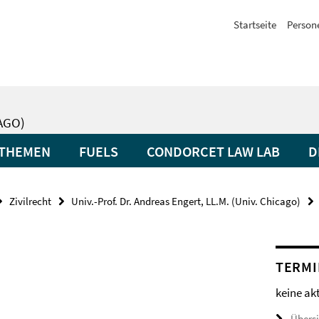
Startseite
Person
CAGO)
THEMEN
FUELS
CONDORCET LAW LAB
D
Zivilrecht
Univ.-Prof. Dr. Andreas Engert, LL.M. (Univ. Chicago)
TERMI
keine ak
Übers