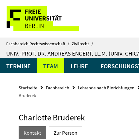
Springe
Service-
direkt
zu
Navigation
Inhalt
Fachbereich Rechtswissenschaft
/
Zivilrecht
/
UNIV.-PROF. DR. ANDREAS ENGERT, LL.M. (UNIV. CHI
TERMINE
TEAM
LEHRE
FORSCHUNGS
Startseite
Fachbereich
Lehrende nach Einrichtungen
Bruderek
Charlotte Bruderek
Kontakt
Zur Person