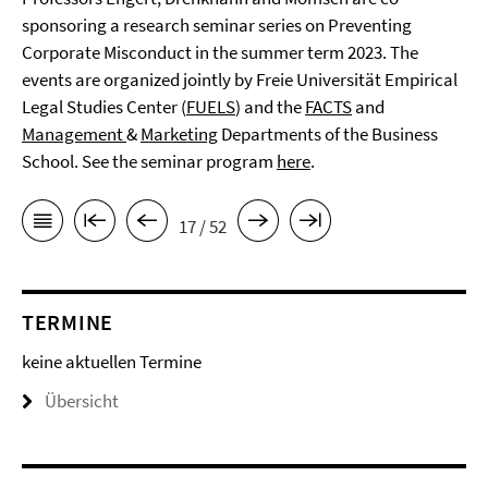
sponsoring a research seminar series on Preventing
Corporate Misconduct in the summer term 2023. The
events are organized jointly by Freie Universität Empirical
Legal Studies Center (
FUELS
) and the
FACTS
and
Management
&
Marketing
Departments of the Business
School. See the seminar program
here
.
17 / 52
TERMINE
keine aktuellen Termine
Übersicht