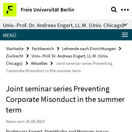
Springe
Service-
Freie Universität Berlin
direkt
Navigation
zu
Univ.-Prof. Dr. Andreas Engert, LL.M. (Univ. Chicago)
Inhalt
MENÜ
Startseite
Fachbereich
Lehrende nach Einrichtungen
Zivilrecht
Univ.-Prof. Dr. Andreas Engert, LL.M. (Univ.
Chicago)
Aktuelles
Joint seminar series Preventing
Corporate Misonduct in the summer term
Joint seminar series Preventing
Corporate Misonduct in the summer
term
News vom 26.04.2023
Professors Engert, Drenkhahn and Momsen are co-