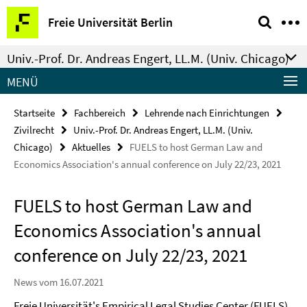
Springe
Service-
Freie Universität Berlin
direkt
Navigation
zu
Univ.-Prof. Dr. Andreas Engert, LL.M. (Univ. Chicago)
Inhalt
MENÜ
Startseite
Fachbereich
Lehrende nach Einrichtungen
Zivilrecht
Univ.-Prof. Dr. Andreas Engert, LL.M. (Univ.
Chicago)
Aktuelles
FUELS to host German Law and
Economics Association's annual conference on July 22/23, 2021
FUELS to host German Law and
Economics Association's annual
conference on July 22/23, 2021
News vom 16.07.2021
Freie Universität's Empirical Legal Studies Center (FUELS)