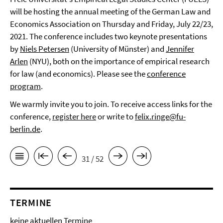
will be hosting the annual meeting of the German Law and
Economics Association on Thursday and Friday, July 22/23,
2021. The conference includes two keynote presentations
by
Niels Petersen
(University of Münster) and
Jennifer
Arlen
(NYU), both on the importance of empirical research
for law (and economics). Please see the
conference
program
.
We warmly invite you to join. To receive access links for the
conference,
register here
or write to
felix.ringe@fu-
berlin.de
.
31 / 52
TERMINE
keine aktuellen Termine