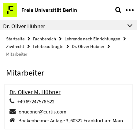
Springe
Service-
Freie Universität Berlin
direkt
Navigation
zu
Dr. Oliver Hübner
Inhalt
Startseite
Fachbereich
Lehrende nach Einrichtungen
Zivilrecht
Lehrbeauftragte
Dr. Oliver Hübner
Mitarbeiter
Mitarbeiter
Dr. Oliver M. Hübner
+49 69 247576 522
ohuebner@curtis.com
Bockenheimer Anlage 3, 60322 Frankfurt am Main