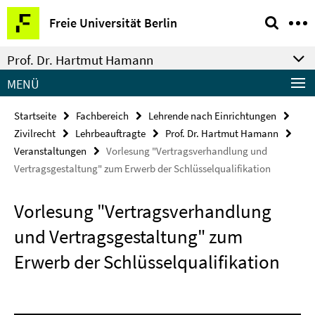
Springe
Service-
Freie Universität Berlin
direkt
Navigation
zu
Prof. Dr. Hartmut Hamann
Inhalt
MENÜ
Startseite
Fachbereich
Lehrende nach Einrichtungen
Zivilrecht
Lehrbeauftragte
Prof. Dr. Hartmut Hamann
Veranstaltungen
Vorlesung "Vertragsverhandlung und
Vertragsgestaltung" zum Erwerb der Schlüsselqualifikation
Vorlesung "Vertragsverhandlung
und Vertragsgestaltung" zum
Erwerb der Schlüsselqualifikation