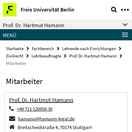
Springe
Service-
Freie Universität Berlin
direkt
Navigation
zu
Prof. Dr. Hartmut Hamann
Inhalt
MENÜ
Startseite
Fachbereich
Lehrende nach Einrichtungen
Zivilrecht
Lehrbeauftragte
Prof. Dr. Hartmut Hamann
Mitarbeiter
Mitarbeiter
Prof. Dr. Hartmut Hamann
+49 711 120950 30
hamann@hamann-legal.de
Breitscheidstraße 4, 70174 Stuttgart