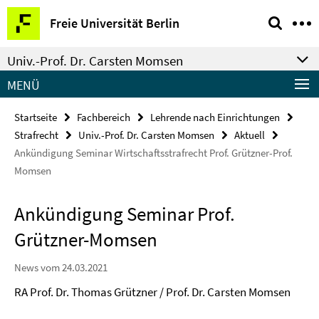
Springe
Service-
Freie Universität Berlin
direkt
Navigation
zu
Univ.-Prof. Dr. Carsten Momsen
Inhalt
MENÜ
Startseite
Fachbereich
Lehrende nach Einrichtungen
Strafrecht
Univ.-Prof. Dr. Carsten Momsen
Aktuell
Ankündigung Seminar Wirtschaftsstrafrecht Prof. Grützner-Prof.
Momsen
Ankündigung Seminar Prof.
Grützner-Momsen
News vom 24.03.2021
RA Prof. Dr. Thomas Grützner / Prof. Dr. Carsten Momsen