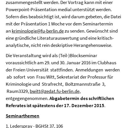
zusammengestellt werden. Der Vortrag kann mit einer
Powerpoint-Präsentation medial unterstützt werden.
Sofern dies beabsichtigt ist, wird darum gebeten, die Datei
mit der Präsentation 1 Woche vor dem Seminartermin
an
kriminologie@fu-berlin.de
zu senden. Gewünscht sind
eine gründliche Literaturauswertung und eine kritisch-
analytische, nicht rein deskriptive Herangehensweise.
Die Veranstaltung wird als (Teil-)Blockseminar
voraussichtlich am 29. und 30. Januar 2016 im Clubhaus
der Freien Universität
stattfinden.
Anmeldungen
werden
ab
sofort
von
Frau Witt, Sekretariat der Professur für
Kriminologie und
S
trafrecht,
Boltzmannstraße
3,
Raum3329,
bwitt@zedat.fu-berlin.de,
entgegengenommen.
Abgabetermin des schriftlichen
Referates ist spätestens der 17. Dezember 2015
.
Seminarthemen
1. Lederspray - BGHSt 37, 106