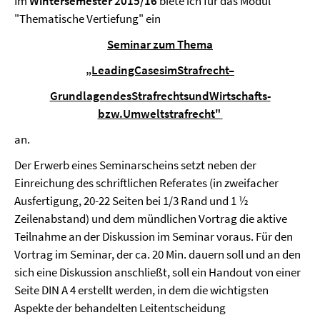
Im
Wintersemester 2015/16
biete ich für das Modul
"Thematische Vertiefung" ein
Seminar zum Thema
„LeadingCasesimStrafrecht–
GrundlagendesStrafrechtsundWirtschafts-
bzw.Umweltstrafrecht"
an.
Der Erwerb eines Seminarscheins setzt neben der
Einreichung des schriftlichen Referates (in zweifacher
Ausfertigung, 20-22 Seiten bei 1/3 Rand und 1 ½
Zeilenabstand) und dem mündlichen Vortrag die aktive
Teilnahme an der Diskussion im Seminar voraus. Für den
Vortrag im Seminar, der ca. 20 Min. dauern soll und an den
sich eine Diskussion anschließt, soll ein Handout von einer
Seite DIN A 4 erstellt werden, in dem die wichtigsten
Aspekte der behandelten Leitentscheidung