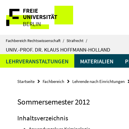
Springe
Service-
direkt
zu
Navigation
Inhalt
Fachbereich Rechtswissenschaft
/
Strafrecht
/
UNIV.-PROF. DR. KLAUS HOFFMANN-HOLLAND
LEHRVERANSTALTUNGEN
MATERIALIEN
P
Startseite
Fachbereich
Lehrende nach Einrichtungen
Sommersemester 2012
Inhaltsverzeichnis