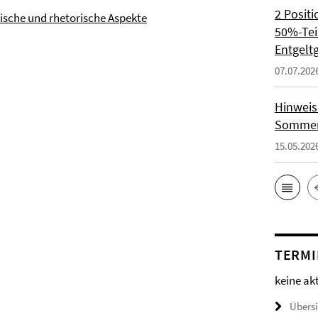
2 Positi
ische und rhetorische Aspekte
50%-Teil
Entgelt
07.07.202
Hinweis
Sommer
15.05.202
TERMI
keine ak
Übers