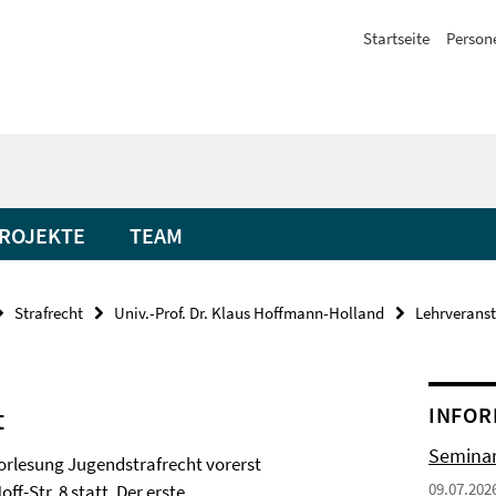
Startseite
Person
ROJEKTE
TEAM
Strafrecht
Univ.-Prof. Dr. Klaus Hoffmann-Holland
Lehrverans
t
INFOR
Seminar
orlesung Jugendstrafrecht vorerst
09.07.202
f-Str. 8 statt. Der erste