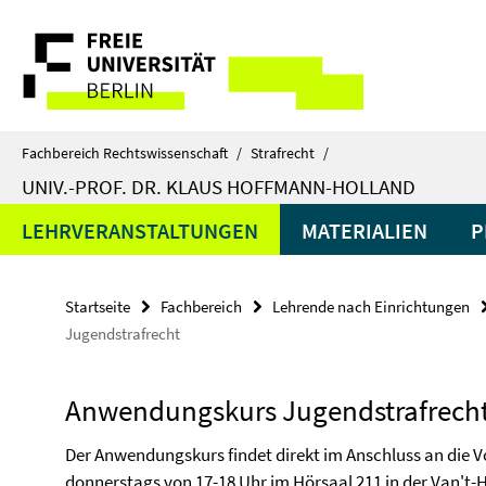
Springe
Service-
direkt
zu
Navigation
Inhalt
Fachbereich Rechtswissenschaft
/
Strafrecht
/
UNIV.-PROF. DR. KLAUS HOFFMANN-HOLLAND
LEHRVERANSTALTUNGEN
MATERIALIEN
P
Startseite
Fachbereich
Lehrende nach Einrichtungen
Jugendstrafrecht
Anwendungskurs Jugendstrafrech
Der Anwendungskurs findet direkt im Anschluss an die V
donnerstags von 17-18 Uhr im Hörsaal 211 in der Van't-Hof