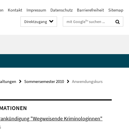
en
Kontakt
Impressum
Datenschutz
Barrierefreiheit
Sitemap
Suchbegriffe
Direktzugang
taltungen
Sommersemester 2010
Anwendungskurs
MATIONEN
ankündigung "Wegweisende Kriminologinnen"
6