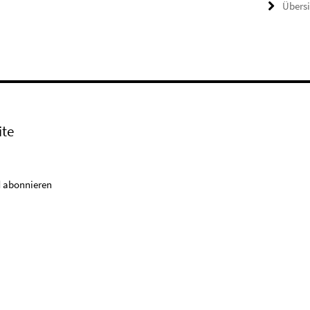
Übers
ite
 abonnieren