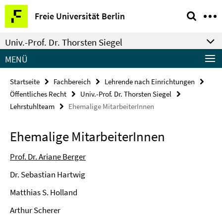
Springe
Service-
Freie Universität Berlin
direkt
Navigation
zu
Univ.-Prof. Dr. Thorsten Siegel
Inhalt
MENÜ
Startseite
Fachbereich
Lehrende nach Einrichtungen
Öffentliches Recht
Univ.-Prof. Dr. Thorsten Siegel
Lehrstuhlteam
Ehemalige MitarbeiterInnen
Ehemalige MitarbeiterInnen
Prof. Dr. Ariane Berger
Dr. Sebastian Hartwig
Matthias S. Holland
Arthur Scherer