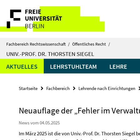
Springe
Service-
direkt
zu
Navigation
Inhalt
Fachbereich Rechtswissenschaft
/
Öffentliches Recht
/
UNIV.-PROF. DR. THORSTEN SIEGEL
AKTUELLES
LEHRSTUHLTEAM
LEHRE
Startseite
Fachbereich
Lehrende nach Einrichtungen
Neuauflage der „Fehler im Verwal
News vom 04.05.2025
Im März 2025 ist die von Univ.-Prof. Dr. Thorsten Siege