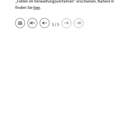
„Fehler im Verwaltungsverfahren“ erschienen. Nähere I
finden Sie
hier
.
5 / 5