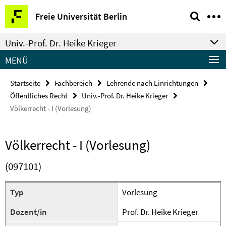
Springe
Service-
Freie Universität Berlin
direkt
Navigation
zu
Univ.-Prof. Dr. Heike Krieger
Inhalt
MENÜ
Startseite
Fachbereich
Lehrende nach Einrichtungen
Öffentliches Recht
Univ.-Prof. Dr. Heike Krieger
Völkerrecht - I (Vorlesung)
Völkerrecht - I (Vorlesung)
(097101)
Typ
Vorlesung
Dozent/in
Prof. Dr. Heike Krieger