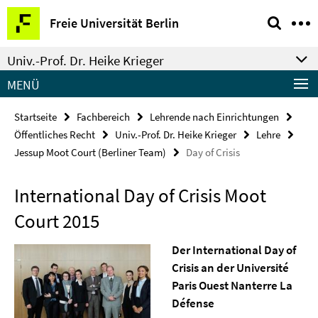
Springe
Service-
Freie Universität Berlin
direkt
Navigation
zu
Univ.-Prof. Dr. Heike Krieger
Inhalt
MENÜ
Startseite
Fachbereich
Lehrende nach Einrichtungen
Öffentliches Recht
Univ.-Prof. Dr. Heike Krieger
Lehre
Jessup Moot Court (Berliner Team)
Day of Crisis
International Day of Crisis Moot
Court 2015
Der International Day of
Crisis an der Université
Paris Ouest Nanterre La
Défense