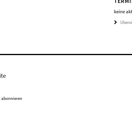
TERMI
keine ak
Übers
ite
 abonnieren