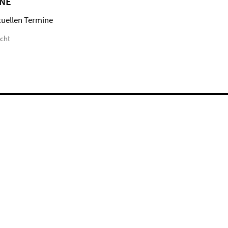
NE
tuellen Termine
icht