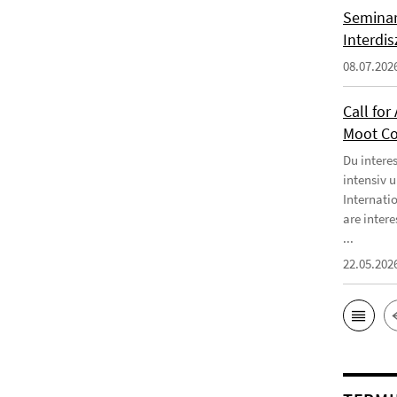
Seminar
Interdi
08.07.202
Call for
Moot Co
Du intere
intensiv 
Internati
are intere
...
22.05.202