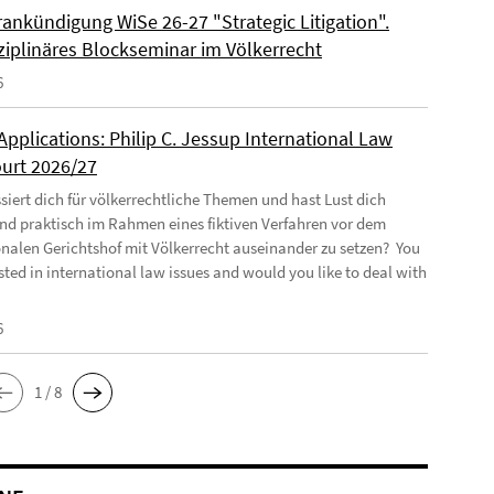
ankündigung WiSe 26-27 "Strategic Litigation".
sziplinäres Blockseminar im Völkerrecht
6
 Applications: Philip C. Jessup International Law
urt 2026/27
ssiert dich für völkerrechtliche Themen und hast Lust dich
und praktisch im Rahmen eines fiktiven Verfahren vor dem
onalen Gerichtshof mit Völkerrecht auseinander zu setzen? You
sted in international law issues and would you like to deal with
6
1 / 8