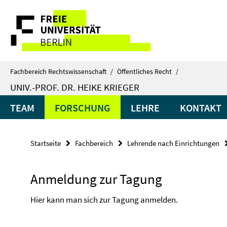
Springe
Service-
direkt
zu
Navigation
Inhalt
Fachbereich Rechtswissenschaft
/
Öffentliches Recht
/
UNIV.-PROF. DR. HEIKE KRIEGER
TEAM
FORSCHUNG
LEHRE
KONTAKT
Startseite
Fachbereich
Lehrende nach Einrichtungen
Anmeldung zur Tagung
Hier kann man sich zur Tagung anmelden.