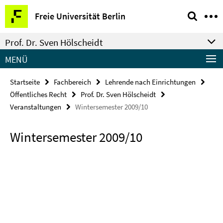
Springe
Service-
Freie Universität Berlin
direkt
Navigation
zu
Prof. Dr. Sven Hölscheidt
Inhalt
MENÜ
Startseite
Fachbereich
Lehrende nach Einrichtungen
Öffentliches Recht
Prof. Dr. Sven Hölscheidt
Veranstaltungen
Wintersemester 2009/10
Wintersemester 2009/10