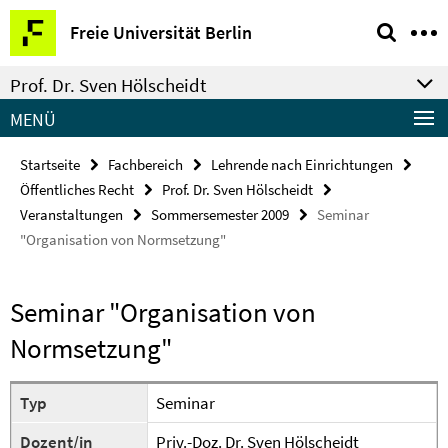
Springe
Service-
Freie Universität Berlin
direkt
Navigation
zu
Prof. Dr. Sven Hölscheidt
Inhalt
MENÜ
Startseite
Fachbereich
Lehrende nach Einrichtungen
Öffentliches Recht
Prof. Dr. Sven Hölscheidt
Veranstaltungen
Sommersemester 2009
Seminar
"Organisation von Normsetzung"
Seminar "Organisation von
Normsetzung"
Typ
Seminar
Dozent/in
Priv.-Doz. Dr. Sven Hölscheidt