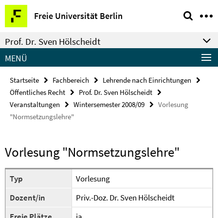
Springe
Service-
Freie Universität Berlin
direkt
Navigation
zu
Prof. Dr. Sven Hölscheidt
Inhalt
MENÜ
Startseite
Fachbereich
Lehrende nach Einrichtungen
Öffentliches Recht
Prof. Dr. Sven Hölscheidt
Veranstaltungen
Wintersemester 2008/09
Vorlesung
"Normsetzungslehre"
Vorlesung "Normsetzungslehre"
Typ
Vorlesung
Dozent/in
Priv.-Doz. Dr. Sven Hölscheidt
Freie Plätze
ja