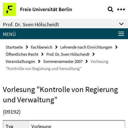
Springe
Service-
Freie Universität Berlin
direkt
Navigation
zu
Prof. Dr. Sven Hölscheidt
Inhalt
MENÜ
Startseite
Fachbereich
Lehrende nach Einrichtungen
Öffentliches Recht
Prof. Dr. Sven Hölscheidt
Veranstaltungen
Sommersemester 2007
Vorlesung
"Kontrolle von Regierung und Verwaltung"
Vorlesung "Kontrolle von Regierung
und Verwaltung"
(09192)
Typ
Vorlesung