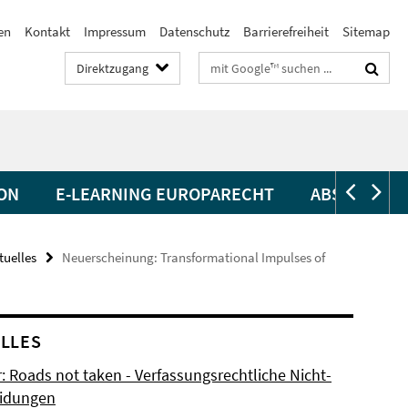
en
Kontakt
Impressum
Datenschutz
Barrierefreiheit
Sitemap
Suchbegriffe
Direktzugang
ON
E-LEARNING EUROPARECHT
ABSCHLUSS
tuelles
Neuerscheinung: Transformational Impulses of
LLES
: Roads not taken - Verfassungsrechtliche Nicht-
eidungen