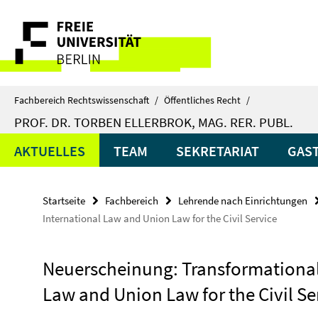
Springe
Service-
direkt
zu
Navigation
Inhalt
Fachbereich Rechtswissenschaft
/
Öffentliches Recht
/
PROF. DR. TORBEN ELLERBROK, MAG. RER. PUBL.
AKTUELLES
TEAM
SEKRETARIAT
GAS
Startseite
Fachbereich
Lehrende nach Einrichtungen
International Law and Union Law for the Civil Service
Neuerscheinung: Transformational 
Law and Union Law for the Civil Se