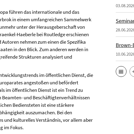
03.08.202
opa führen das internationale und das
llerbrok in einem umfangreichen Sammelwerk
Seminar
 nunmehr unter der Herausgeberschaft von
28.06.202
aenkel-Haeberle bei Routledge erschienen
nd Autoren nehmen zum einen die Spezifika
Brown-B
taaten in den Blick. Zum anderen werden in
10.06.202
reifende Strukturen analysiert und
ntwicklungstrends im öffentlichen Dienst, die
Europarates angestoßen und befördert
 im öffentlichen Dienst ist ein Trend zu
n Beamten- und Beschäftigtenverhältnissen
ichen Bediensteten ist eine stärkere
abhängigkeit auszumachen. Bei den
 und kulturelles Verständnis, vor allem aber
g im Fokus.