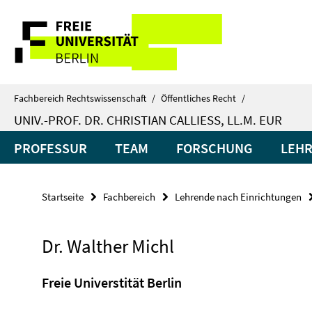
Springe
Service-
direkt
zu
Navigation
Inhalt
Fachbereich Rechtswissenschaft
/
Öffentliches Recht
/
UNIV.-PROF. DR. CHRISTIAN CALLIESS, LL.M. EUR
PROFESSUR
TEAM
FORSCHUNG
LEH
Startseite
Fachbereich
Lehrende nach Einrichtungen
Dr. Walther Michl
Freie Universtität Berlin