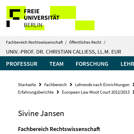
Springe
Service-
direkt
zu
Navigation
Inhalt
Fachbereich Rechtswissenschaft
/
Öffentliches Recht
/
UNIV.-PROF. DR. CHRISTIAN CALLIESS, LL.M. EUR
PROFESSUR
TEAM
FORSCHUNG
LEH
Startseite
Fachbereich
Lehrende nach Einrichtungen
Erfahrungsberichte
European Law Moot Court 2012/2013
Sivine Jansen
Fachbereich Rechtswissenschaft