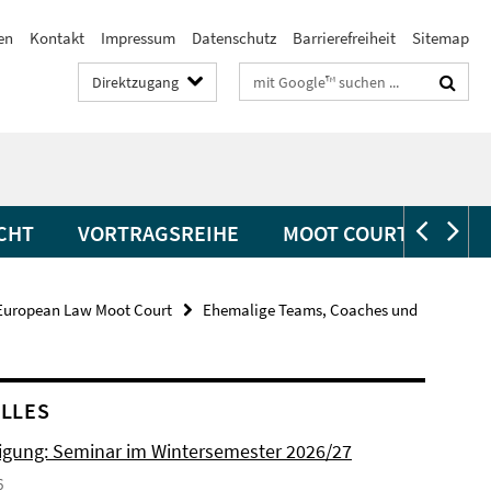
en
Kontakt
Impressum
Datenschutz
Barrierefreiheit
Sitemap
Suchbegriffe
Direktzugang
CHT
VORTRAGSREIHE
MOOT COURTS
European Law Moot Court
Ehemalige Teams, Coaches und
LLES
gung: Seminar im Wintersemester 2026/27
6