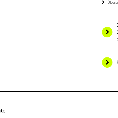
Übers
ite