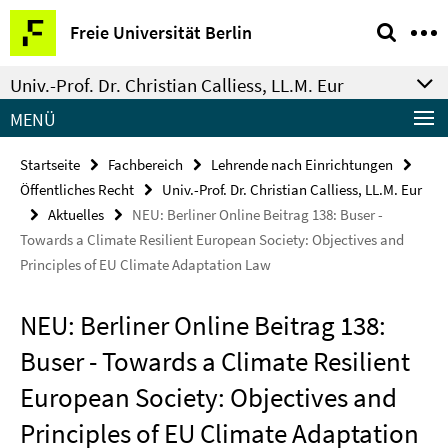
Springe
Service-
Freie Universität Berlin
direkt
Navigation
zu
Univ.-Prof. Dr. Christian Calliess, LL.M. Eur
Inhalt
MENÜ
Startseite
Fachbereich
Lehrende nach Einrichtungen
Öffentliches Recht
Univ.-Prof. Dr. Christian Calliess, LL.M. Eur
Aktuelles
NEU: Berliner Online Beitrag 138: Buser -
Towards a Climate Resilient European Society: Objectives and
Principles of EU Climate Adaptation Law
NEU: Berliner Online Beitrag 138:
Buser - Towards a Climate Resilient
European Society: Objectives and
Principles of EU Climate Adaptation