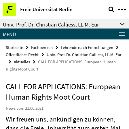
Springe
Service-
Freie Universität Berlin
direkt
Navigation
zu
Univ.-Prof. Dr. Christian Calliess, LL.M. Eur
Inhalt
MENÜ
Startseite
Fachbereich
Lehrende nach Einrichtungen
Öffentliches Recht
Univ.-Prof. Dr. Christian Calliess, LL.M. Eur
Aktuelles
CALL FOR APPLICATIONS: European Human
Rights Moot Court
CALL FOR APPLICATIONS: European
Human Rights Moot Court
News vom 21.06.2021
Wir freuen uns, ankündigen zu können,
dass die Freie Universität zum ersten Mal